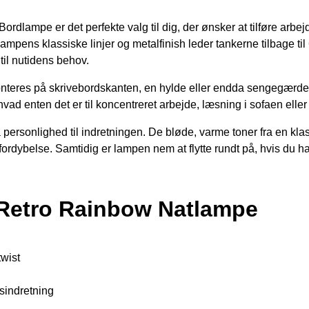
ampe er det perfekte valg til dig, der ønsker at tilføre arbejds
mpens klassiske linjer og metalfinish leder tankerne tilbage t
 til nutidens behov.
eres på skrivebordskanten, en hylde eller endda sengegærdet. D
– hvad enten det er til koncentreret arbejde, læsning i sofaen ell
å personlighed til indretningen. De bløde, varme toner fra en 
 fordybelse. Samtidig er lampen nem at flytte rundt på, hvis du 
 Retro Rainbow Natlampe
wist
sindretning