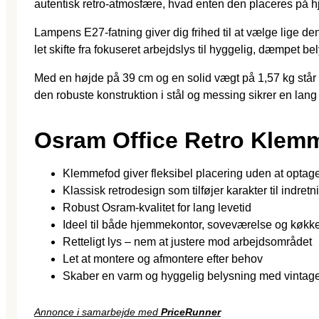
autentisk retro-atmosfære, hvad enten den placeres på hj
Lampens E27-fatning giver dig frihed til at vælge lige 
let skifte fra fokuseret arbejdslys til hyggelig, dæmpet 
Med en højde på 39 cm og en solid vægt på 1,57 kg står b
den robuste konstruktion i stål og messing sikrer en lang
Osram Office Retro Klem
Klemmefod giver fleksibel placering uden at optag
Klassisk retrodesign som tilføjer karakter til indret
Robust Osram-kvalitet for lang levetid
Ideel til både hjemmekontor, soveværelse og køkk
Retteligt lys – nem at justere mod arbejdsområdet
Let at montere og afmontere efter behov
Skaber en varm og hyggelig belysning med vintage
Annonce i samarbejde med
PriceRunner