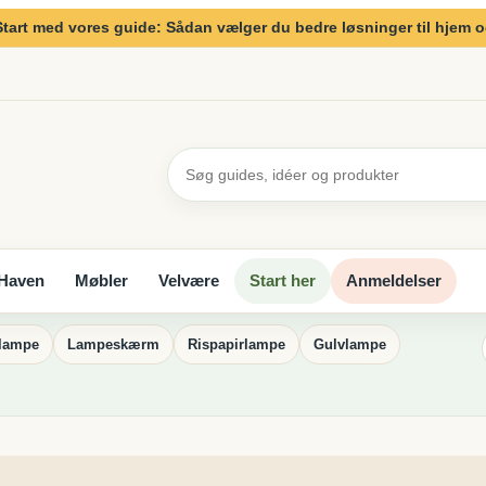
Start med vores guide: Sådan vælger du bedre løsninger til hjem 
Haven
Møbler
Velvære
Start her
Anmeldelser
rlampe
Lampeskærm
Rispapirlampe
Gulvlampe