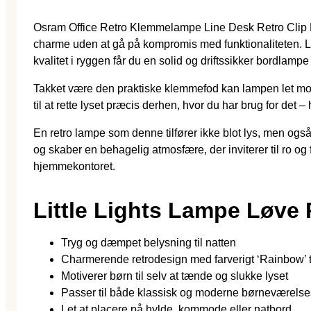
Osram Office Retro Klemmelampe Line Desk Retro Clip Bordl
charme uden at gå på kompromis med funktionaliteten. La
kvalitet i ryggen får du en solid og driftssikker bordlampe
Takket være den praktiske klemmefod kan lampen let mont
til at rette lyset præcis derhen, hvor du har brug for det 
En retro lampe som denne tilfører ikke blot lys, men ogs
og skaber en behagelig atmosfære, der inviterer til ro og
hjemmekontoret.
Little Lights Lampe Løve
Tryg og dæmpet belysning til natten
Charmerende retrodesign med farverigt ‘Rainbow’ t
Motiverer børn til selv at tænde og slukke lyset
Passer til både klassisk og moderne børneværelse
Let at placere på hylde, kommode eller natbord