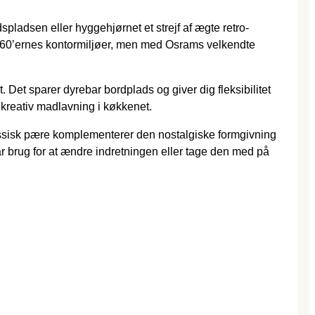
pladsen eller hyggehjørnet et strejf af ægte retro-
il 60’ernes kontormiljøer, men med Osrams velkendte
et sparer dyrebar bordplads og giver dig fleksibilitet
er kreativ madlavning i køkkenet.
klassisk pære komplementerer den nostalgiske formgivning
har brug for at ændre indretningen eller tage den med på