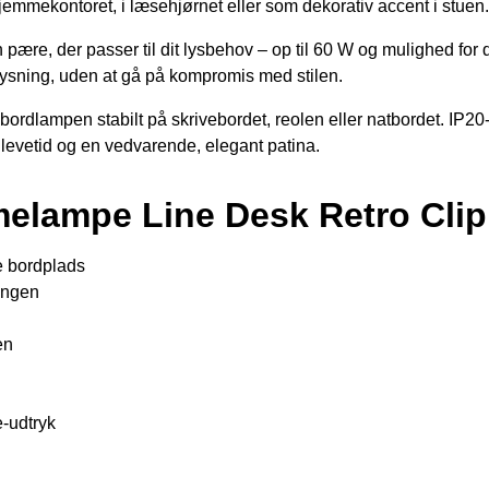
emmekontoret, i læsehjørnet eller som dekorativ accent i stuen.
den pære, der passer til dit lysbehov – op til 60 W og mulighed
belysning, uden at gå på kompromis med stilen.
ordlampen stabilt på skrivebordet, reolen eller natbordet. IP20-
 levetid og en vedvarende, elegant patina.
melampe Line Desk Retro Cli
e bordplads
ningen
en
-udtryk