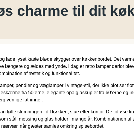
øs charme til dit kø
e og lade lyset kaste bløde skygger over køkkenbordet. Det varm
 leve længere og ældes med ynde. I dag er retro lamper derfor blev
ombination af æstetik og funktionalitet.
mper, pendler og væglamper i vintage-stil, der ikke blot ser flot
skærme fra 50’erne, elegante opalglaskupler fra 60’erne og ind
ivenlige fatninger.
an løfte stemningen i dit køkken, stue eller kontor. De tidløse l
som stål, messing og glas holder i mange år. Kombinationen af aut
er nærvær, når gæster samles omkring spisebordet.