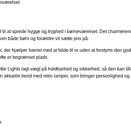
rneværelset
t til at sprede hygge og tryghed i børneværelset. Det charmerend
som både børn og forældre vil sætte pris på.
er hjælper barnet med at falde til ro uden at forstyrre den g
ofte er begrænset plads.
Little Lights lagt vægt på holdbarhed og sikkerhed, så den kan tå
den aktuelle trend med retro lamper, som bringer personlighed og 
r