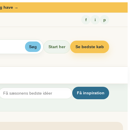
og have →
f
i
p
Start her
Se bedste køb
Søg
Få inspiration