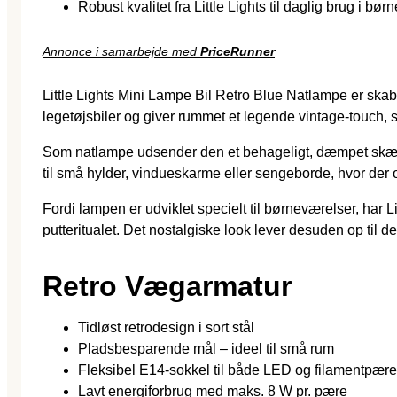
Robust kvalitet fra Little Lights til daglig brug i bø
Annonce i samarbejde med
PriceRunner
Little Lights Mini Lampe Bil Retro Blue Natlampe er skab
legetøjsbiler og giver rummet et legende vintage-touch, 
Som natlampe udsender den et behageligt, dæmpet skær, d
til små hylder, vindueskarme eller sengeborde, hvor der 
Fordi lampen er udviklet specielt til børneværelser, har 
putteritualet. Det nostalgiske look lever desuden op til 
Retro Vægarmatur
Tidløst retrodesign i sort stål
Pladsbesparende mål – ideel til små rum
Fleksibel E14-sokkel til både LED og filamentpære
Lavt energiforbrug med maks. 8 W pr. pære