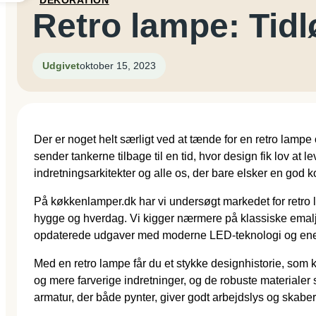
DEKORATION
Retro lampe: Tidl
Udgivet
oktober 15, 2023
Der er noget helt særligt ved at tænde for en retro lamp
sender tankerne tilbage til en tid, hvor design fik lov at
indretningsarkitekter og alle os, der bare elsker en god k
På køkkenlamper.dk har vi undersøgt markedet for retro la
hygge og hverdag. Vi kigger nærmere på klassiske emalje
opdaterede udgaver med moderne LED-teknologi og energ
Med en retro lampe får du et stykke designhistorie, som k
og mere farverige indretninger, og de robuste materialer 
armatur, der både pynter, giver godt arbejdslys og skab