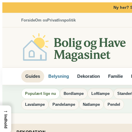
Spring
Ny her? 
til
indhold
Forside
Om os
Privatlivspolitik
Guides
Belysning
Dekoration
Familie
Populært lige nu
Bordlampe
Loftlampe
Stande
Lavalampe
Pandelampe
Natlampe
Pendel
→
Indhold