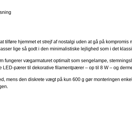
ysning
 at tilføre hjemmet et strejf af nostalgi uden at gå på kompromis
 passer lige så godt i den minimalistiske lejlighed som i det klas
m fungerer vægarmaturet optimalt som sengelampe, stemningslys
e LED-pærer til dekorative filamentpærer – op til 8 W – og derme
hed, mens den diskrete vægt på kun 600 g gør monteringen enkel
gen.