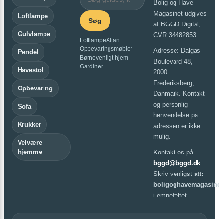
Bolig og Have
Magasinet udgives
Loftlampe
Søg
af BGGD Digital,
Gulvlampe
CVR 34482853.
Loftlampe
Altan
Opbevaringsmøbler
Adresse: Dalgas
Pendel
Børnevenligt hjem
Boulevard 48,
Gardiner
Havestol
2000
Frederiksberg,
Opbevaring
Danmark. Kontakt
og personlig
Sofa
henvendelse på
Krukker
adressen er ikke
mulig.
Velvære
hjemme
Kontakt os på
bggd@bggd.dk
.
Skriv venligst
att:
boligoghavemagasine
i emnefeltet.