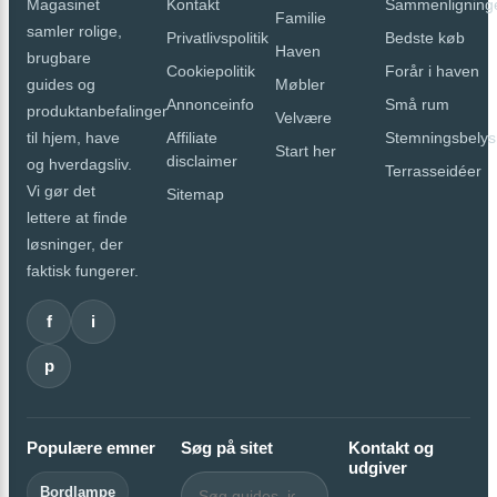
Kontakt
Sammenligning
Magasinet
Familie
samler rolige,
Privatlivspolitik
Bedste køb
Haven
brugbare
Cookiepolitik
Forår i haven
Møbler
guides og
Annonceinfo
Små rum
produktanbefalinger
Velvære
Affiliate
Stemningsbelys
til hjem, have
Start her
disclaimer
og hverdagsliv.
Terrasseidéer
Vi gør det
Sitemap
lettere at finde
løsninger, der
faktisk fungerer.
f
i
p
Populære emner
Søg på sitet
Kontakt og
udgiver
Bordlampe