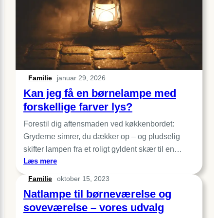
Familie
januar 29, 2026
Kan jeg få en børnelampe med
forskellige farver lys?
Forestil dig aftensmaden ved køkkenbordet:
Gryderne simrer, du dækker op – og pludselig
skifter lampen fra et roligt gyldent skær til en…
:
Læs mere
Kan
Familie
oktober 15, 2023
jeg
Natlampe til børneværelse og
få
en
soveværelse – vores udvalg
børnelampe