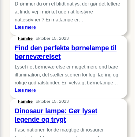
Drømmer du om et blidt natlys, der gør det lettere
med
forskellige
at finde vej i mørket uden at forstyrre
farver
nattesøvnen? En natlampe er…
lys?
:
Læs mere
Natlampe
Familie
oktober 15, 2023
til
Find den perfekte børnelampe til
børneværelse
og
børneværelset
soveværelse
Lyset i et børneværelse er meget mere end bare
–
vores
illumination; det sætter scenen for leg, læring og
udvalg
rolige godnatstunder. En velvalgt børnelampe…
:
Læs mere
Find
Familie
oktober 15, 2023
den
Dinosaur lampe: Gør lyset
perfekte
børnelampe
legende og trygt
til
Fascinationen for de mægtige dinosaurer
børneværelset