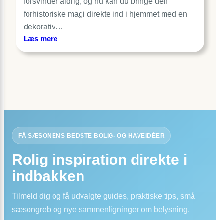
forsvinder aldrig, og nu kan du bringe den
forhistoriske magi direkte ind i hjemmet med en
dekorativ…
:
Læs mere
Dinosaur
lampe:
Gør
lyset
legende
og
trygt
FÅ SÆSONENS BEDSTE BOLIG- OG HAVEIDÉER
Rolig inspiration direkte i
indbakken
Tilmeld dig og få udvalgte guides, praktiske tips, små
sæsongreb og nye sammenligninger om belysning,