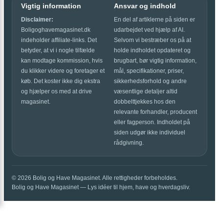
Vigtig information
Ansvar og indhold
Disclaimer:
En del af artiklerne på siden er
Boligoghavemagasinet.dk
udarbejdet ved hjælp af AI.
indeholder affiliate-links. Det
Selvom vi bestræber os på at
betyder, at vi i nogle tilfælde
holde indholdet opdateret og
kan modtage kommission, hvis
brugbart, bør vigtig information,
du klikker videre og foretager et
mål, specifikationer, priser,
køb. Det koster ikke dig ekstra
sikkerhedsforhold og andre
og hjælper os med at drive
væsentlige detaljer altid
magasinet.
dobbelttjekkes hos den
relevante forhandler, producent
eller fagperson. Indholdet på
siden udgør ikke individuel
rådgivning.
© 2026 Bolig og Have Magasinet. Alle rettigheder forbeholdes.
Bolig og Have Magasinet — Lys idéer til hjem, have og hverdagsliv.