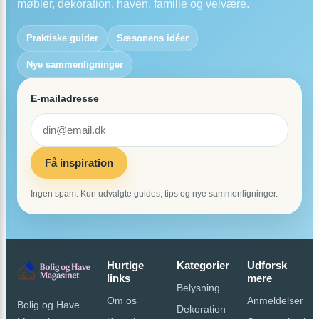
møbler, dekoration, haven, familie og velvære.
Praktiske guider
Sæsonens idéer
Nye sammenligninger
E-mailadresse
Få inspiration
Ingen spam. Kun udvalgte guides, tips og nye sammenligninger.
Hurtige
Kategorier
Udforsk
links
mere
Belysning
Om os
Anmeldelser
Bolig og Have
Dekoration