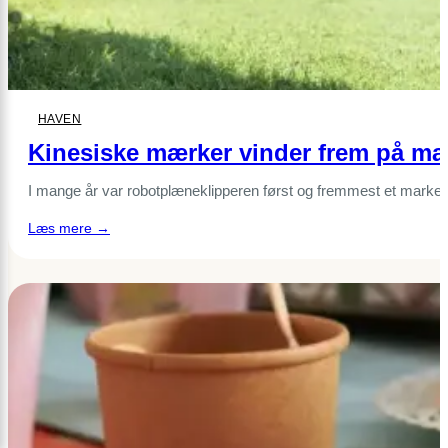
HAVEN
Kinesiske mærker vinder frem på mar
I mange år var robotplæneklipperen først og fremmest et marke
:
Læs mere →
Kinesiske
mærker
vinder
frem
på
markedet
for
robotplæneklippere
i
Europa