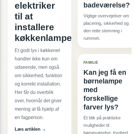
elektriker
badeværelse?
til at
Vigtige overvejelser om
placering, sikkerhed og
installere
den rette stemning i
køkkenlamper?
rummet.
Et godt lys i køkkenet
handler ikke kun om
FAMILIE
udseende, men også
Kan jeg få en
om sikkerhed, funktion
børnelampe
og korrekt installation.
med
Her får du overblik
forskellige
over, hvornår det giver
farver lys?
mening at få hjælp af
en fagperson.
Et blik på praktiske
muligheder til
Læs artiklen →
børneværelse, tryghed