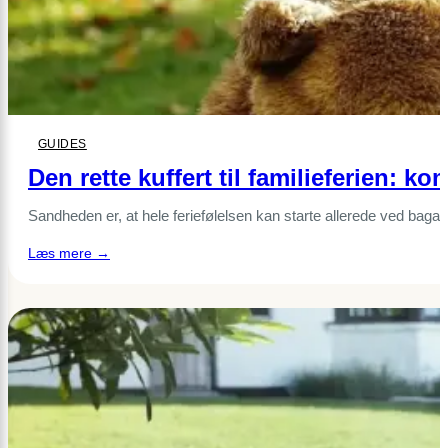
GUIDES
Den rette kuffert til familieferien: k
Sandheden er, at hele feriefølelsen kan starte allerede ved ba
:
Læs mere →
Den
rette
kuffert
til
familieferien:
komfort,
plads
og
holdbarhed