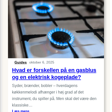
forskel
på
gasblus
til
indendørs
og
udendørs
brug?
Guides
oktober 6, 2025
Hvad er forskellen på en gasblus
og en elektrisk kogeplade?
Syder, brænder, bobler – hverdagens
køkkenmelodi afhænger i høj grad af det
instrument, du spiller på. Men skal det være den
klassiske…
:
Læs mere