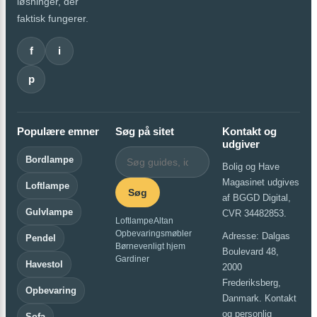
løsninger, der
faktisk fungerer.
f
i
p
Populære emner
Søg på sitet
Kontakt og
udgiver
Bordlampe
Bolig og Have
Magasinet udgives
Loftlampe
Søg
af BGGD Digital,
Gulvlampe
CVR 34482853.
Loftlampe
Altan
Opbevaringsmøbler
Adresse: Dalgas
Pendel
Børnevenligt hjem
Boulevard 48,
Gardiner
Havestol
2000
Frederiksberg,
Opbevaring
Danmark. Kontakt
og personlig
Sofa