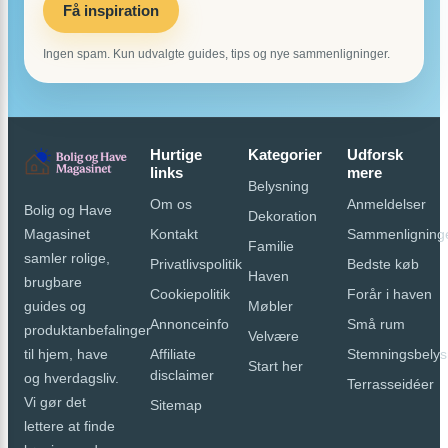
Få inspiration
Ingen spam. Kun udvalgte guides, tips og nye sammenligninger.
Hurtige
Kategorier
Udforsk
links
mere
Belysning
Om os
Anmeldelser
Bolig og Have
Dekoration
Kontakt
Sammenligning
Magasinet
Familie
samler rolige,
Privatlivspolitik
Bedste køb
Haven
brugbare
Cookiepolitik
Forår i haven
Møbler
guides og
Annonceinfo
Små rum
produktanbefalinger
Velvære
Affiliate
Stemningsbelys
til hjem, have
Start her
disclaimer
og hverdagsliv.
Terrasseidéer
Vi gør det
Sitemap
lettere at finde