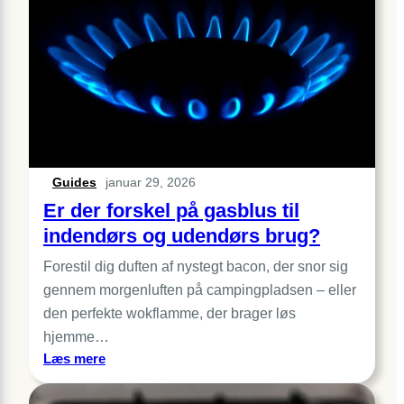
I
ser
Hocus
Pocus-
filmen
sammen
Guides
januar 29, 2026
Er der forskel på gasblus til
indendørs og udendørs brug?
Forestil dig duften af nystegt bacon, der snor sig
gennem morgenluften på campingpladsen – eller
den perfekte wokflamme, der brager løs
hjemme…
:
Læs mere
Er
der