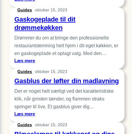
Hvad
Guides
oktober 15, 2023
er
Gaskogeplade til dit
forskellen
på
drømmekøkken
en
Drømmer du om at bringe den professionelle
gasblus
og
restaurantstemning helt hjem i dit eget køkken, er
en
en gaskogeplade et oplagt valg. Med den…
elektrisk
:
Læs mere
kogeplade?
Gaskogeplade
Guides
oktober 15, 2023
til
Gasblus der løfter din madlavning
dit
drømmekøkken
Der er noget helt særligt ved det karakteristiske
klik, når gnisten tænder, og flammen straks
springer til live. Et gasblus giver dig…
:
Læs mere
Gasblus
Guides
oktober 15, 2023
der
løfter