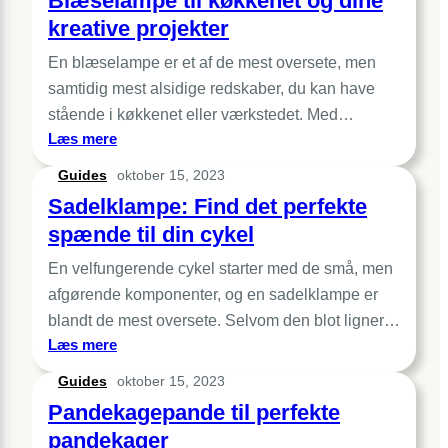
Blæselampe til køkkenet og dine
din
kreative projekter
madlavning
En blæselampe er et af de mest oversete, men
samtidig mest alsidige redskaber, du kan have
stående i køkkenet eller værkstedet. Med…
:
Læs mere
Blæselampe
Guides
oktober 15, 2023
til
Sadelklampe: Find det perfekte
køkkenet
og
spænde til din cykel
dine
En velfungerende cykel starter med de små, men
kreative
projekter
afgørende komponenter, og en sadelklampe er
blandt de mest oversete. Selvom den blot ligner…
:
Læs mere
Sadelklampe:
Guides
oktober 15, 2023
Find
Pandekagepande til perfekte
det
perfekte
pandekager