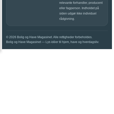
relevante forhandler, producent
eller fagperson. Indholdet på
siden udgør ikke individuel
rådgivning.
© 2026 Bolig og Have Magasinet. Alle rettigheder forbeholdes.
Bolig og Have Magasinet — Lys idéer til hjem, have og hverdagsliv.