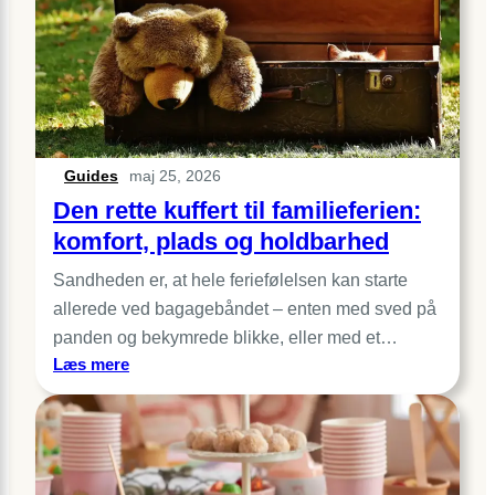
Guides
maj 25, 2026
Den rette kuffert til familieferien:
komfort, plads og holdbarhed
Sandheden er, at hele feriefølelsen kan starte
allerede ved bagagebåndet – enten med sved på
panden og bekymrede blikke, eller med et…
:
Læs mere
Den
rette
kuffert
til
familieferien: