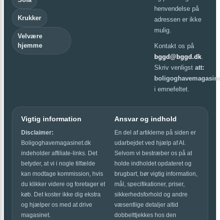
henvendelse på
Krukker
adressen er ikke
mulig.
Velvære
hjemme
Kontakt os på
bggd@bggd.dk
.
Skriv venligst
att:
boligoghavemagasine
i emnefeltet.
Vigtig information
Ansvar og indhold
Disclaimer:
En del af artiklerne på siden er
Boligoghavemagasinet.dk
udarbejdet ved hjælp af AI.
indeholder affiliate-links. Det
Selvom vi bestræber os på at
betyder, at vi i nogle tilfælde
holde indholdet opdateret og
kan modtage kommission, hvis
brugbart, bør vigtig information,
du klikker videre og foretager et
mål, specifikationer, priser,
køb. Det koster ikke dig ekstra
sikkerhedsforhold og andre
og hjælper os med at drive
væsentlige detaljer altid
magasinet.
dobbelttjekkes hos den