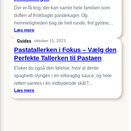
spænde
Der er få ting, der kan samle hele familien som
til
din
duften af friskbagte pandekager. Og
cykel
hemmeligheden bag de helt runde, fint gyldne…
:
Læs mere
Pandekagepande
Guides
oktober 15, 2023
til
Pastatallerken i Fokus – Vælg den
perfekte
pandekager
Perfekte Tallerken til Pastaen
Elsker du også den følelse, hvor al dente
spaghetti slynges i en silkeagtig sauce, og hele
retten samles i én indbydende skål?…
:
Læs mere
Pastatallerken
i
Fokus
–
Vælg
den