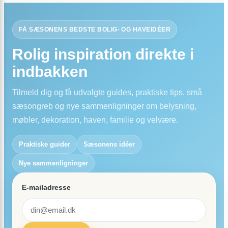
Perfekte
Tallerken
til
FÅ SÆSONENS BEDSTE BOLIG- OG HAVEIDÉER
Pastaen
Rolig inspiration direkte i
indbakken
Tilmeld dig og få udvalgte guides, praktiske tips, små
sæsongreb og nye sammenligninger om belysning,
møbler, dekoration, haven, familie og velvære.
Praktiske guider
Sæsonens idéer
Nye sammenligninger
E-mailadresse