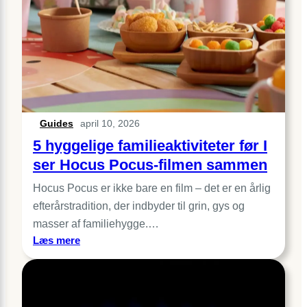
komfort,
plads
og
holdbarhed
Guides
april 10, 2026
5 hyggelige familieaktiviteter før I
ser Hocus Pocus-filmen sammen
Hocus Pocus er ikke bare en film – det er en årlig
efterårstradition, der indbyder til grin, gys og
masser af familiehygge.…
:
Læs mere
5
hyggelige
familieaktiviteter
før