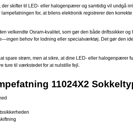
 der skifter til LED- eller halogenpærer og samtidig vil undgå i
mpefatningen for, at bilens elektronik registrerer den korrekte
i den velkendte Osram-kvalitet, som gør den både driftssikker og
e—ingen behov for lodning eller specialværktøj. Det gør den ide
at spare strøm, men at sikre, at dine LED- eller halogenpærer fun
ure til værkstedet for at nulstille fejl.
ampefatning 11024X2 Sokkelt
rhed
ftssikkerheden
kiftning