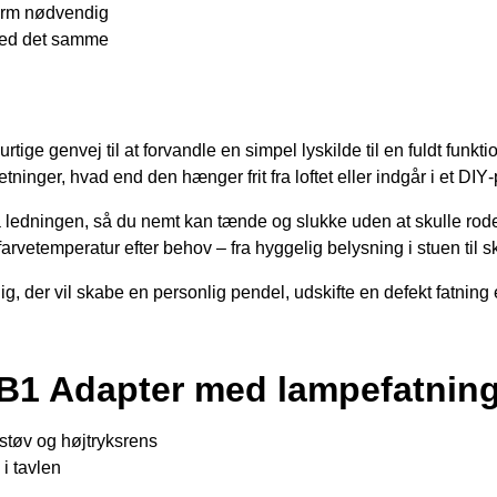
ærm nødvendig
med det samme
e genvej til at forvandle en simpel lyskilde til en fuldt funkti
tninger, hvad end den hænger frit fra loftet eller indgår i et DIY‐
på ledningen, så du nemt kan tænde og slukke uden at skulle rod
farvetemperatur efter behov – fra hyggelig belysning i stuen til 
ig, der vil skabe en personlig pendel, udskifte en defekt fatning e
VB1 Adapter med lampefatnin
støv og højtryksrens
i tavlen