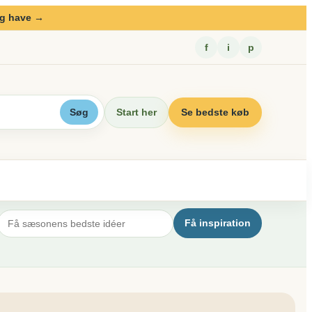
og have →
f
i
p
Start her
Se bedste køb
Søg
Få inspiration