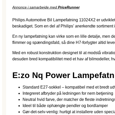
Annonce i samarbejde med
PriceRunner
Philips Automotive Bil Lampefatning 11024X2 er udviklet 
beskadiget. Som en del af Philips’ anerkendte sortiment i
En ny lampefatning kan virke som en lille detalje, men den
flimmer og spændingsfald, så dine H7-forlygter altid leve
Med en robust konstruktion designet til at modstå vibrat
desuden bred kompatibilitet med et hav af bilmodeller, hv
E:zo Nq Power Lampefatn
Standard E27‐sokkel – kompatibel med et bredt u
Integreret afbryder på ledningen for nem betjening
Neutral hvid farve, der matcher de fleste indretnings
Ideel til både ophængte pendler og bordlamper
Gør‐det‐selv‐venlig: hurtigt at installere uden spec