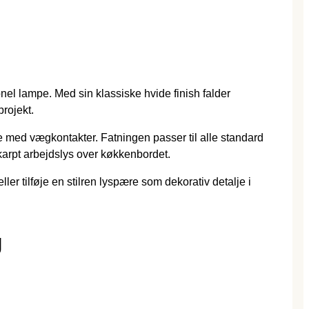
onel lampe. Med sin klassiske hvide finish falder
projekt.
e med vægkontakter. Fatningen passer til alle standard
skarpt arbejdslys over køkkenbordet.
ller tilføje en stilren lyspære som dekorativ detalje i
g