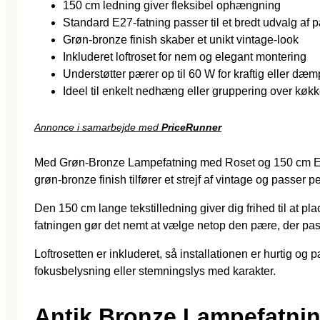
150 cm ledning giver fleksibel ophængning
Standard E27-fatning passer til et bredt udvalg af 
Grøn-bronze finish skaber et unikt vintage-look
Inkluderet loftroset for nem og elegant montering
Understøtter pærer op til 60 W for kraftig eller dæ
Ideel til enkelt nedhæng eller gruppering over kø
Annonce i samarbejde med
PriceRunner
Med Grøn-Bronze Lampefatning med Roset og 150 cm E27 
grøn-bronze finish tilfører et strejf af vintage og passer 
Den 150 cm lange tekstilledning giver dig frihed til at p
fatningen gør det nemt at vælge netop den pære, der passe
Loftrosetten er inkluderet, så installationen er hurtig og
fokusbelysning eller stemningslys med karakter.
Antik Bronze Lampefatni