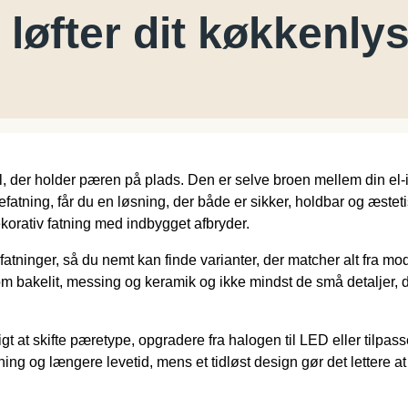
løfter dit køkkenly
 der holder pæren på plads. Den er selve broen mellem din el-in
fatning, får du en løsning, der både er sikker, holdbar og æstet
korativ fatning med indbygget afbryder.
tninger, så du nemt kan finde varianter, der matcher alt fra mod
 bakelit, messing og keramik og ikke mindst de små detaljer, de
tigt at skifte pæretype, opgradere fra halogen til LED eller tilpas
ng og længere levetid, mens et tidløst design gør det lettere at