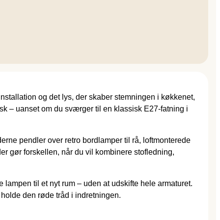
s
stallation og det lys, der skaber stemningen i køkkenet,
isk – uanset om du sværger til en klassisk E27-fatning i
erne pendler over retro bordlamper til rå, loftmonterede
r gør forskellen, når du vil kombinere stofledning,
se lampen til et nyt rum – uden at udskifte hele armaturet.
 holde den røde tråd i indretningen.