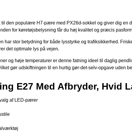
til den populære H7-pære med PX26d-sokkel og giver dig en drifts
nden for køretøjsbelysning får du høj kvalitet og præcis pasform
 har stor betydning for både lysstyrke og trafiksikkerhed. Friske
rer det optimale lys på vejen.
ioner og høje temperaturer er denne fatning ideel til daglig pen
ilket gør udskiftningen til en hurtig gør-det-selv-opgave uden b
ing E27 Med Afbryder, Hvid 
dvalg af LED‐pærer
stile
ialværktøj