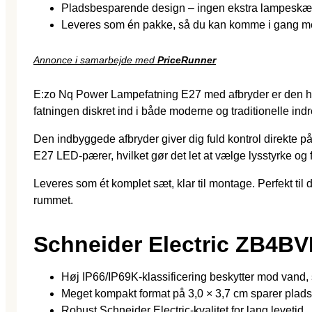
Pladsbesparende design – ingen ekstra lampesk
Leveres som én pakke, så du kan komme i gang 
Annonce i samarbejde med
PriceRunner
E:zo Nq Power Lampefatning E27 med afbryder er den hurtig
fatningen diskret ind i både moderne og traditionelle indre
Den indbyggede afbryder giver dig fuld kontrol direkte 
E27 LED‐pærer, hvilket gør det let at vælge lysstyrke og 
Leveres som ét komplet sæt, klar til montage. Perfekt til d
rummet.
Schneider Electric ZB4B
Høj IP66/IP69K-klassificering beskytter mod vand, 
Meget kompakt format på 3,0 × 3,7 cm sparer plads 
Robust Schneider Electric-kvalitet for lang levetid