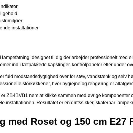
indikator
dligehold
strimiljøer
ende installationer
mpefatning, designet til dig der arbejder professionelt med el-
emer ind i tætpakkede kapslinger, kontrolpaneler eller under o
yder fuld modstandsdygtighed over for støv, vandstænk og selv høj
ofessionelle storkøkkener, hvor hygiejne og rengøring er altafgør
 ZB4BVB1 nem at klikke sammen med øvrige komponenter og giver 
le installationen. Resultatet er en driftssikker, skalerbar lampe
g med Roset og 150 cm E27 