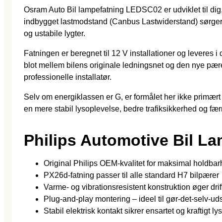
Osram Auto Bil lampefatning LEDSC02 er udviklet til dig,
indbygget lastmodstand (Canbus Lastwiderstand) sørger la
og ustabile lygter.
Fatningen er beregnet til 12 V installationer og leveres 
blot mellem bilens originale ledningsnet og den nye pær
professionelle installatør.
Selv om energiklassen er G, er formålet her ikke primært 
en mere stabil lysoplevelse, bedre trafiksikkerhed og færre t
Philips Automotive Bil L
Original Philips OEM-kvalitet for maksimal holdba
PX26d-fatning passer til alle standard H7 bilpærer
Varme- og vibrationsresistent konstruktion øger dri
Plug-and-play montering – ideel til gør-det-selv-uds
Stabil elektrisk kontakt sikrer ensartet og kraftigt lys