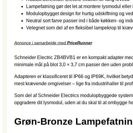
Lampefatning gør det let at montere lysmodul eller 
Modulopbygget design for hurtig udskiftning og ve
Neutral sort farve passer ind i både køkken- og indu
Velegnet som del af en fleksibel lampekrop til kræv
Annonce i samarbejde med
PriceRunner
Schneider Electric ZB4BVB1 er en kompakt adapter med la
minimale mål på blot 3,0 × 3,7 cm passer den uden probl
Adapteren er klassificeret til IP66 og IP69K, hvilket bet
mest krævende omgivelser – lige fra industrihaller til pr
Som del af Schneider Electrics modulopbyggede system er
opgradere dit lysmodul, uden at du skal til at ombygge he
Grøn-Bronze Lampefatnin