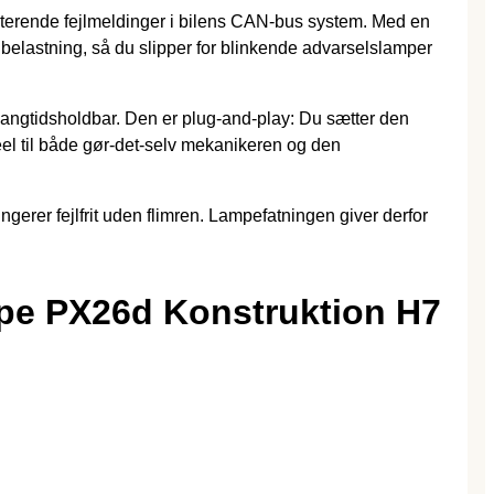
rriterende fejlmeldinger i bilens CAN-bus system. Med en
 belastning, så du slipper for blinkende advarselslamper
 langtidsholdbar. Den er plug-and-play: Du sætter den
el til både gør-det-selv mekanikeren og den
gerer fejlfrit uden flimren. Lampefatningen giver derfor
ype PX26d Konstruktion H7