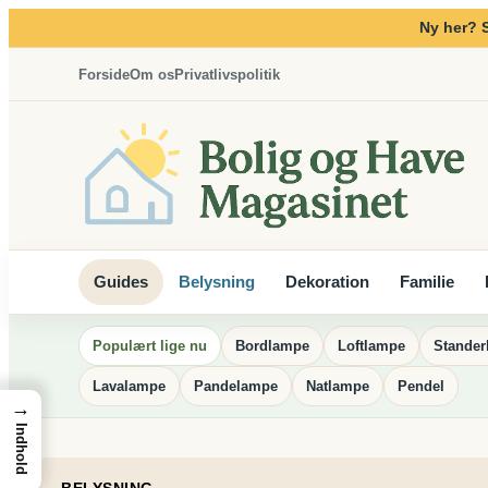
Spring
Ny her? 
til
indhold
Forside
Om os
Privatlivspolitik
Guides
Belysning
Dekoration
Familie
Populært lige nu
Bordlampe
Loftlampe
Stande
Lavalampe
Pandelampe
Natlampe
Pendel
→
Indhold