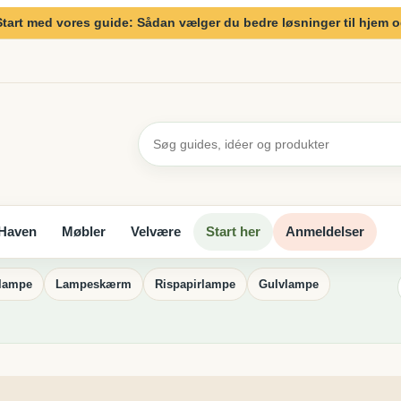
Start med vores guide: Sådan vælger du bedre løsninger til hjem 
Haven
Møbler
Velvære
Start her
Anmeldelser
rlampe
Lampeskærm
Rispapirlampe
Gulvlampe