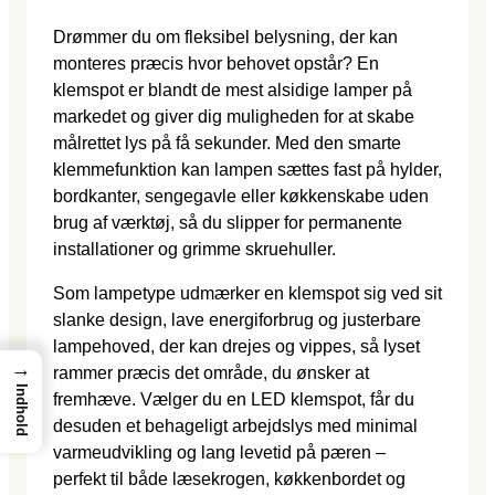
Drømmer du om fleksibel belysning, der kan
monteres præcis hvor behovet opstår? En
klemspot er blandt de mest alsidige lamper på
markedet og giver dig muligheden for at skabe
målrettet lys på få sekunder. Med den smarte
klemmefunktion kan lampen sættes fast på hylder,
bordkanter, sengegavle eller køkkenskabe uden
brug af værktøj, så du slipper for permanente
installationer og grimme skruehuller.
Som lampetype udmærker en klemspot sig ved sit
slanke design, lave energiforbrug og justerbare
lampehoved, der kan drejes og vippes, så lyset
→
rammer præcis det område, du ønsker at
Indhold
fremhæve. Vælger du en LED klemspot, får du
desuden et behageligt arbejdslys med minimal
varmeudvikling og lang levetid på pæren –
perfekt til både læsekrogen, køkkenbordet og