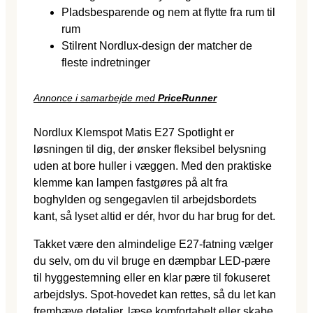
Pladsbesparende og nem at flytte fra rum til
rum
Stilrent Nordlux-design der matcher de
fleste indretninger
Annonce i samarbejde med
PriceRunner
Nordlux Klemspot Matis E27 Spotlight er
løsningen til dig, der ønsker fleksibel belysning
uden at bore huller i væggen. Med den praktiske
klemme kan lampen fastgøres på alt fra
boghylden og sengegavlen til arbejdsbordets
kant, så lyset altid er dér, hvor du har brug for det.
Takket være den almindelige E27-fatning vælger
du selv, om du vil bruge en dæmpbar LED-pære
til hyggestemning eller en klar pære til fokuseret
arbejdslys. Spot-hovedet kan rettes, så du let kan
fremhæve detaljer, læse komfortabelt eller skabe