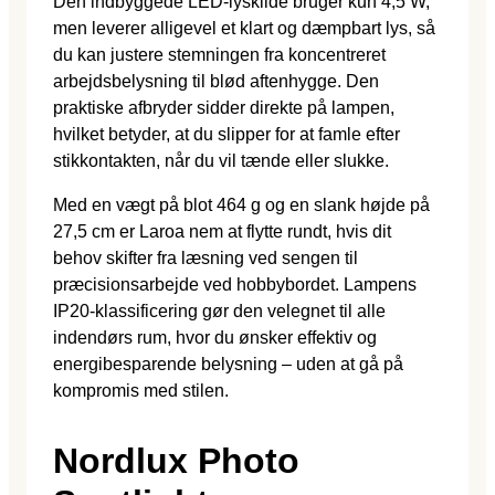
Den indbyggede LED-lyskilde bruger kun 4,5 W,
men leverer alligevel et klart og dæmpbart lys, så
du kan justere stemningen fra koncentreret
arbejdsbelysning til blød aftenhygge. Den
praktiske afbryder sidder direkte på lampen,
hvilket betyder, at du slipper for at famle efter
stikkontakten, når du vil tænde eller slukke.
Med en vægt på blot 464 g og en slank højde på
27,5 cm er Laroa nem at flytte rundt, hvis dit
behov skifter fra læsning ved sengen til
præcisionsarbejde ved hobbybordet. Lampens
IP20-klassificering gør den velegnet til alle
indendørs rum, hvor du ønsker effektiv og
energibesparende belysning – uden at gå på
kompromis med stilen.
Nordlux Photo