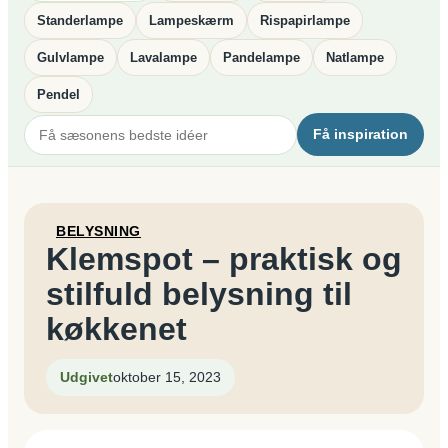
Standerlampe
Lampeskærm
Rispapirlampe
Gulvlampe
Lavalampe
Pandelampe
Natlampe
Pendel
Få inspiration
BELYSNING
Klemspot – praktisk og
stilfuld belysning til
køkkenet
Udgivet
oktober 15, 2023