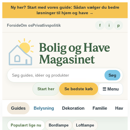
Spring
Ny her? Start med vores guide: Sådan vælger du bedre
til
løsninger til hjem og have →
indhold
f
i
p
Forside
Om os
Privatlivspolitik
Søg
☰ Menu
Start her
Se bedste køb
Guides
Belysning
Dekoration
Familie
Haven
Populært lige nu
Bordlampe
Loftlampe